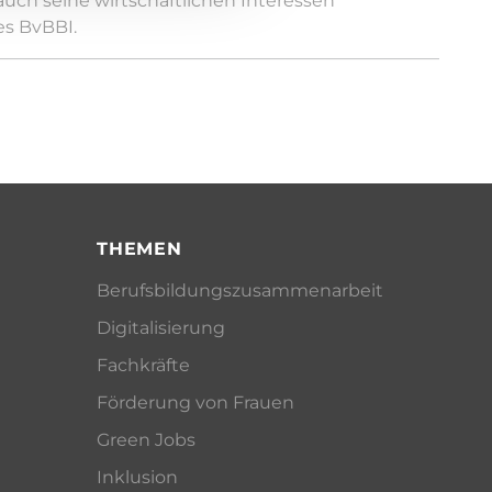
uch seine wirtschaftlichen Interessen
des BvBBI.
THEMEN
Berufsbildungszusammenarbeit
Digitalisierung
Fachkräfte
Förderung von Frauen
Green Jobs
Inklusion