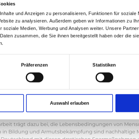
Cookies
politischen und wirtschaftlichen Interessen internation
nhalte und Anzeigen zu personalisieren, Funktionen für soziale
Website zu analysieren. Außerdem geben wir Informationen zu I
sentwurf 2025 ist wesentlich drastischer als erwartet. 
r soziale Medien, Werbung und Analysen weiter. Unsere Partner
arden Euro auf eine Milliarde Euro. Weltweit leben 700 
 Daten zusammen, die Sie ihnen bereitgestellt haben oder die s
 angewiesen und über 100 Millionen Menschen sind auf d
n.
000 Menschen kurz vor dem Hungertod. Trotzdem kürzt
 bzw. zwei Milliarden Euro.
Präferenzen
Statistiken
 wirtschaftliche Zusammenarbeit und Entwicklung (BMZ)
en sind die Mittel für Krisenbewältigung, Ernährungssiche
steriums sollen die Mittel für Krisenbewältigung um 38 
 um 52 Prozent (minus 30 Millionen Euro) und die zivil
erden.
Auswahl erlauben
Hilfe sind die wirksamsten Mittel, um globalen Krise
. Der Bundesverband Berufsbildung International (BvBBI
beit trägt dazu bei, die Lebensbedingungen von Mens
onen in Bildung und Armutsbekämpfung sind nachhaltig