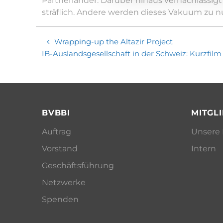
Partnerländer. Darüber hinaus vernachlässig
sträflich. Andere werden dieses Vakuum zu nu
Wrapping-up the Altazir Project
IB-Auslandsgesellschaft in der Schweiz: Kurzfil
BVBBI
MITGL
Auftrag
Unsere 
Vorstand
Intern
Geschäftsführung
Netzwerke
Spenden