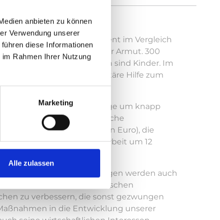
al sträflich.
 Medien anbieten zu können
hrer Verwendung unserer
Sie soll um mehr als 50 Prozent im Vergleich
 führen diese Informationen
Millionen Menschen in extremer Armut. 300
ie im Rahmen Ihrer Nutzung
er Flucht. Die Hälfte davon sind Kinder. Im
 Deutschland seine humanitäre Hilfe zum
Marketing
 soll das dritte Jahr in Folge um knapp
rheit und zivilgesellschaftliche
Prozent (minus 395 Millionen Euro), die
gesellschaftliche Auslandsarbeit um 12
Alle zulassen
n entgegenzutreten. Die Folgen werden auch
) kritisiert daher die drastischen
chen zu verbessern, die sonst gezwungen
e Maßnahmen in die Entwicklung unserer