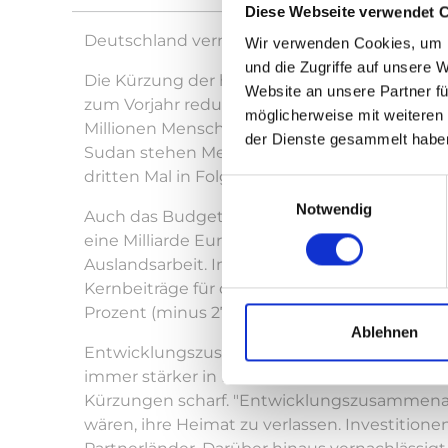
Diese Webseite verwendet 
Deutschland vernachlässigt seine entwicklungs
Wir verwenden Cookies, um I
und die Zugriffe auf unsere 
Die Kürzung der humanitären Hilfe im Haushalt
Website an unsere Partner fü
zum Vorjahr reduziert werden – von 2,2 Milli
möglicherweise mit weiteren
Millionen Menschen sind auf humanitäre Hilfe
der Dienste gesammelt habe
Sudan stehen Medienberichten zufolge 755.
dritten Mal in Folge – seit 2022 um 67 Prozent
Einwilligungsauswahl
Notwendig
Auch das Budget des Bundesministeriums für
eine Milliarde Euro sinken. Besonders betroff
Auslandsarbeit. Im Etat des Entwicklungsmini
Kernbeiträge für das Welternährungsprogramm
Prozent (minus 27 Millionen Euro) gekürzt w
Ablehnen
Entwicklungszusammenarbeit und humanitäre 
immer stärker in Deutschland sichtbar werden
Kürzungen scharf. "Entwicklungszusammenar
wären, ihre Heimat zu verlassen. Investiti