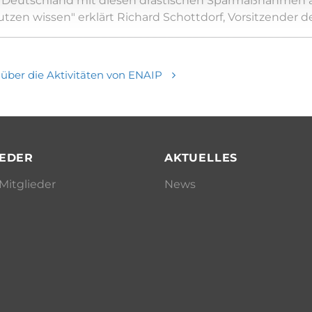
t Deutschland mit diesen drastischen Sparmaßnahmen a
tzen wissen" erklärt Richard Schottdorf, Vorsitzender 
m über die Aktivitäten von ENAIP
IEDER
AKTUELLES
Mitglieder
News