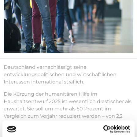
Deutschland vernachlässigt seine
entwicklungspolitischen und wirtschaftlichen
Interessen international sträflich.
Die Kürzung der humanitären Hilfe im
Haushaltsentwurf 2025 ist wesentlich drastischer als
erwartet. Sie soll um mehr als 50 Prozent im
Vergleich zum Vorjahr reduziert werden – von 2,2
Milliarden Euro auf eine Milliarde Euro. Weltweit
leben 700 Millionen Menschen in extremer Armut.