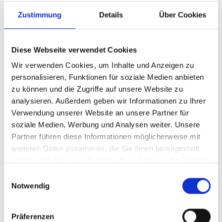
300 Millionen Menschen sind auf humanitäre Hilfe
angewiesen und über 100 Millionen Menschen sind
Zustimmung
Details
Über Cookies
auf der Flucht. Die Hälfte davon sind Kinder. Im
Sudan stehen Medienberichten zufolge 755.000
Menschen kurz vor dem Hungertod. Trotzdem kürzt
Diese Webseite verwendet Cookies
Deutschland seine humanitäre Hilfe zum dritten Mal
Wir verwenden Cookies, um Inhalte und Anzeigen zu
in Folge – seit 2022 um 67 Prozent bzw. zwei
personalisieren, Funktionen für soziale Medien anbieten
Milliarden Euro.
zu können und die Zugriffe auf unsere Website zu
analysieren. Außerdem geben wir Informationen zu Ihrer
Auch das Budget des Bundesministeriums für
Verwendung unserer Website an unsere Partner für
wirtschaftliche Zusammenarbeit und Entwicklung
soziale Medien, Werbung und Analysen weiter. Unsere
(BMZ) soll das dritte Jahr in Folge um knapp eine
Partner führen diese Informationen möglicherweise mit
Milliarde Euro sinken. Besonders betroffen sind die
weiteren Daten zusammen, die Sie ihnen bereitgestellt
Mittel für Krisenbewältigung, Ernährungssicherheit
haben oder die sie im Rahmen Ihrer Nutzung der Dienste
und zivilgesellschaftliche Auslandsarbeit. Im Etat des
gesammelt haben.
Einwilligungsauswahl
Entwicklungsministeriums sollen die Mittel für
Notwendig
Krisenbewältigung um 38 Prozent (minus 395
Millionen Euro), die Kernbeiträge für das
Welternährungsprogramm um 52 Prozent (minus 30
Präferenzen