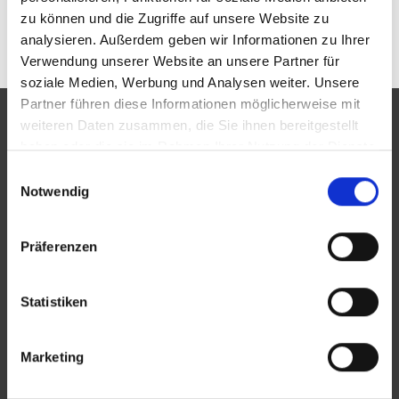
zu können und die Zugriffe auf unsere Website zu
+49 69 94545190
analysieren. Außerdem geben wir Informationen zu Ihrer
Verwendung unserer Website an unsere Partner für
soziale Medien, Werbung und Analysen weiter. Unsere
Partner führen diese Informationen möglicherweise mit
weiteren Daten zusammen, die Sie ihnen bereitgestellt
BVBBI
haben oder die sie im Rahmen Ihrer Nutzung der Dienste
gesammelt haben.
Einwilligungsauswahl
Auftrag
Notwendig
Vorstand
Geschäftsführung
Präferenzen
Netzwerke
Spenden
Statistiken
Marketing
MITGLIEDER
Unsere Mitglieder