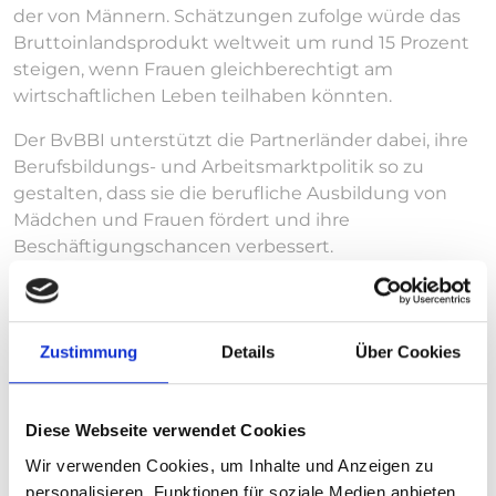
der von Männern. Schätzungen zufolge würde das
Bruttoinlandsprodukt weltweit um rund 15 Prozent
steigen, wenn Frauen gleichberechtigt am
wirtschaftlichen Leben teilhaben könnten.
Der BvBBI unterstützt die Partnerländer dabei, ihre
Berufsbildungs- und Arbeitsmarktpolitik so zu
gestalten, dass sie die berufliche Ausbildung von
Mädchen und Frauen fördert und ihre
Beschäftigungschancen verbessert.
Vorsitz Fachausschuss Förderung von Frauen und
Mädchen
Zustimmung
Details
Über Cookies
Sule Akarsu
sule.akarsu@bvbbi.de
+49 30 61657873
Diese Webseite verwendet Cookies
Wir verwenden Cookies, um Inhalte und Anzeigen zu
Rosina Dittrich
personalisieren, Funktionen für soziale Medien anbieten
rosina.dittrich@bvbbi.de