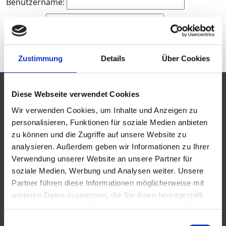
Benutzername:
Passwort:
Zustimmung
Details
Über Cookies
Diese Webseite verwendet Cookies
BVBBI
Wir verwenden Cookies, um Inhalte und Anzeigen zu
Auftrag
personalisieren, Funktionen für soziale Medien anbieten
zu können und die Zugriffe auf unsere Website zu
Vorstand
analysieren. Außerdem geben wir Informationen zu Ihrer
Geschäftsführung
Verwendung unserer Website an unsere Partner für
soziale Medien, Werbung und Analysen weiter. Unsere
Netzwerke
Partner führen diese Informationen möglicherweise mit
Spenden
weiteren Daten zusammen, die Sie ihnen bereitgestellt
haben oder die sie im Rahmen Ihrer Nutzung der Dienste
gesammelt haben.
Einwilligungsauswahl