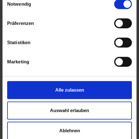
MITGLIEDER
Notwendig
Unsere Mitglieder
Intern
Präferenzen
Statistiken
AKTUELLES
News
Marketing
THEMEN
Alle zulassen
Berufsbildungszusammenarbeit
Digitalisierung
Auswahl erlauben
Fachkräfte
Förderung von Frauen
Ablehnen
Green Jobs