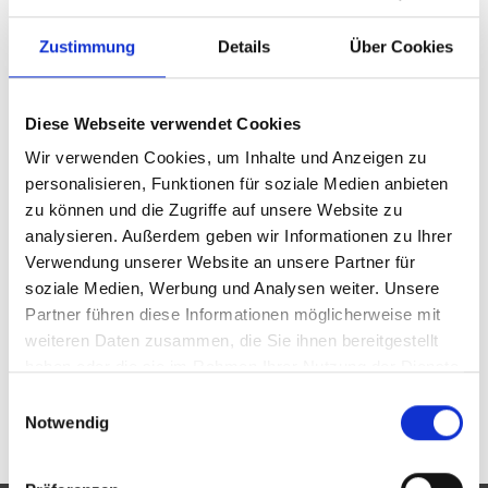
nicht im Zentrum der Aufmerksamkeit der Betriebe
Zustimmung
Details
Über Cookies
stehen: Menschen mit Behinderung.
Inklusion zielt auf gesellschaftliche Teilhabe aller
Menschen, unabhängig von ihren individuellen
Diese Webseite verwendet Cookies
Dispositionen und Ausgangslagen. Angestrebt sind
Wir verwenden Cookies, um Inhalte und Anzeigen zu
inklusive Bildungssysteme, in denen Vielfalt als
personalisieren, Funktionen für soziale Medien anbieten
Chance gesehen und als Ressource genutzt wird.
zu können und die Zugriffe auf unsere Website zu
analysieren. Außerdem geben wir Informationen zu Ihrer
Die Bedeutung des Themas Inklusion in der
Verwendung unserer Website an unsere Partner für
Arbeitswelt rückt schrittweise ins Zentrum der
soziale Medien, Werbung und Analysen weiter. Unsere
öffentlichen Debatte. Dabei hilft Inklusion sowohl
Partner führen diese Informationen möglicherweise mit
Menschen mit Behinderung, die eine berufliche
weiteren Daten zusammen, die Sie ihnen bereitgestellt
Perspektive entwickeln wollen, als auch Betrieben in
haben oder die sie im Rahmen Ihrer Nutzung der Dienste
Zeiten eines zunehmenden Nachwuchs- und
gesammelt haben.
Fachkräftemangels.
Einwilligungsauswahl
Notwendig