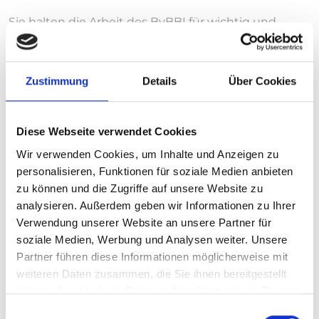
Sie halten die Arbeit des BvBBI für wichtig und
notwendig und möchten uns fördern? Wir freuen
uns über ihre Unterstützung durch eine Spende.
Wir sind als gemeinnützig anerkannt. Private
Zustimmung
Details
Über Cookies
Zuwendungen helfen uns, die Arbeit des Verbandes
auch in Zukunft mit voller Energie und guter
Qualität zu leisten. Spenden können in vollem
Diese Webseite verwendet Cookies
Umfang steuerlich geltend gemacht werden.
Wir verwenden Cookies, um Inhalte und Anzeigen zu
Spendenkonto
personalisieren, Funktionen für soziale Medien anbieten
zu können und die Zugriffe auf unsere Website zu
Bundesverband Berufsbildung International e.V.
analysieren. Außerdem geben wir Informationen zu Ihrer
Bank: Berliner Sparkasse
Verwendung unserer Website an unsere Partner für
IBAN: DE38 1005 0000 0190 2141 39
soziale Medien, Werbung und Analysen weiter. Unsere
BLZ: 100 500 00
Partner führen diese Informationen möglicherweise mit
Betreff: Spende
weiteren Daten zusammen, die Sie ihnen bereitgestellt
haben oder die sie im Rahmen Ihrer Nutzung der Dienste
Spenden können in vollem Umfang steuerlich
gesammelt haben.
geltend gemacht werden. Wenn Sie eine
Einwilligungsauswahl