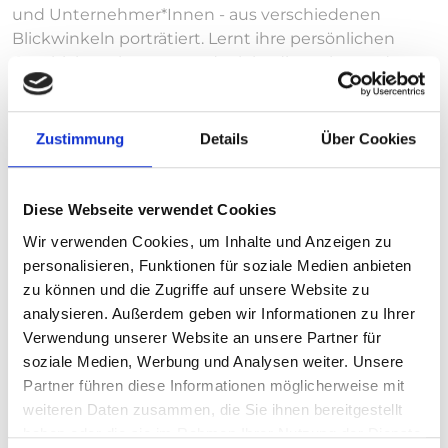
und Unternehmer*Innen - aus verschiedenen
Blickwinkeln porträtiert. Lernt ihre persönlichen
Geschichten kennen und erlebt dieses besondere
Event ein bisschen mit!
Auch die deutsche Botschafterin Heike Uta
Zustimmung
Details
Über Cookies
Dettmann kommt in dem Film zu Wort. Sie konnte
leider an den Handwerkertagen nicht teilnehmen,
hat den Besuch der Berufsschule (Rubengera
Diese Webseite verwendet Cookies
Technical Campus) aber vergangene Woche
Wir verwenden Cookies, um Inhalte und Anzeigen zu
nachgeholt. Vielen Dank Frau Dettmann!
personalisieren, Funktionen für soziale Medien anbieten
Englische Version:
zu können und die Zugriffe auf unsere Website zu
analysieren. Außerdem geben wir Informationen zu Ihrer
Englische Version mit deutschen Untertiteln:
Verwendung unserer Website an unsere Partner für
soziale Medien, Werbung und Analysen weiter. Unsere
Weitere Informationen:
Partner führen diese Informationen möglicherweise mit
ib.international/prowood
weiteren Daten zusammen, die Sie ihnen bereitgestellt
haben oder die sie im Rahmen Ihrer Nutzung der Dienste
#IBInternational #proWOOD #UmubajiDays #Sequa