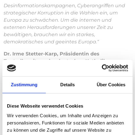
Desinformationskampagnen, Cyberangriffen und
strategischer Korruption in die Wahlen ein, um
Europa zu schwächen. Um die internen und
externen Herausforderungen unserer Zeit zu
bewältigen, brauchen wir ein starkes,
demokratisches und geeintes Europa.“
Dr. Irme Stetter-Karp, Präsidentin des
Zentralkomitees der deutschen Katholiken
(ZdK)
:
„Die Wählerinnen und Wähler entscheiden, in
welche Richtung sich der Kontinent entwickeln
wird. Als Christinnen und Christen verteidigen wir
Zustimmung
Details
Über Cookies
die Menschenrechte, treten Nationalismen und
gruppenbezogener Menschenfeindlichkeit
entschieden entgegen.“
Diese Webseite verwendet Cookies
Wir verwenden Cookies, um Inhalte und Anzeigen zu
Maria Loheide, Vorständin Sozialpolitik der
personalisieren, Funktionen für soziale Medien anbieten
Diakonie Deutschland, Evangelisches Werk für
zu können und die Zugriffe auf unsere Website zu
Diakonie und Entwicklung e.V.
:
"Die Diakonie