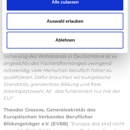
Alle zulassen
Bereich Bildung und Soziale Arbeit. Eine Stimme für
eine demokratische Partei bei der Europawahl ist
eine Stimme für eine Perspektive der Menschen in
Auswahl erlauben
Europa und unseren Partnerländern.“
Sören Kosanke, Geschäftsführer des
Ablehnen
Bundesverbandes der Träger Beruflicher Bildung
(Bildungsverband) e.V. (BBB)
:
"Für die langfristige
Sicherung des Wohlstands in Deutschland ist es
angesichts des Fachkräftemangels zwingend
notwendig, viele Menschen beruflich höher zu
qualifizieren. Dafür brauchen wir europäische
Standards, grenzenlose Bildung und freie
Arbeitsplatzwahl. All´ das funktioniert nur mit der
EU!"
Theodor Grassos, Generalsekretär des
Europäischen Verbandes Beruflicher
Bildungsträger e.V. (EVBB)
:
"Europa, das sind nicht