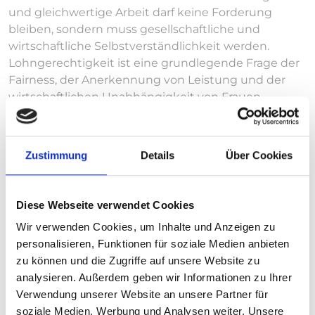
und gleichwertige Arbeit darf keine Forderung
bleiben, sondern muss gesellschaftliche und
wirtschaftliche Selbstverständlichkeit werden.
Lohngerechtigkeit ist eine grundlegende Frage der
Fairness, der Anerkennung von Leistung und der
wirtschaftlichen Unabhängigkeit von Frauen.
Mit dem Entgelttransparenzgesetz wurde ein
wichtiger Schritt hin zu mehr Offenheit bei
Zustimmung
Details
Über Cookies
Lohnstrukturen unternommen. Darüber hinaus wird
die weitergehende EU-Richtlinie zur
Entgelttransparenz bis Juni 2026 in nationales Recht
Diese Webseite verwendet Cookies
umgesetzt, um verbindlichere Maßnahmen für
mehr Klarheit und eine stärkere
Wir verwenden Cookies, um Inhalte und Anzeigen zu
Rechtsdurchsetzung zu schaffen. Gleichzeitig ist
personalisieren, Funktionen für soziale Medien anbieten
klar: Transparenz allein reicht nicht aus. Notwendig
zu können und die Zugriffe auf unsere Website zu
sind strukturelle Veränderungen – eine gerechtere
analysieren. Außerdem geben wir Informationen zu Ihrer
Verteilung von Sorge- und Erwerbsarbeit, bessere
Verwendung unserer Website an unsere Partner für
Vereinbarkeit von Familie und Beruf, mehr Frauen in
soziale Medien, Werbung und Analysen weiter. Unsere