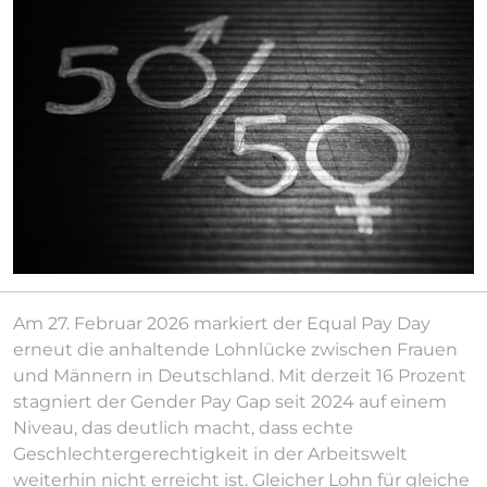
Am 27. Februar 2026 markiert der Equal Pay Day
erneut die anhaltende Lohnlücke zwischen Frauen
und Männern in Deutschland. Mit derzeit 16 Prozent
stagniert der Gender Pay Gap seit 2024 auf einem
Niveau, das deutlich macht, dass echte
Geschlechtergerechtigkeit in der Arbeitswelt
weiterhin nicht erreicht ist. Gleicher Lohn für gleiche