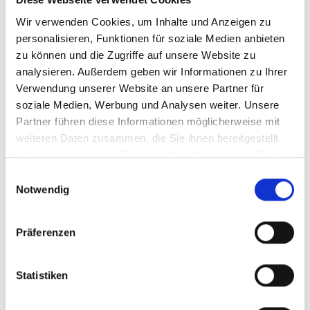
Der Internationale Bund (IB) e.V. engagiert sich seit
Wir verwenden Cookies, um Inhalte und Anzeigen zu
2021 für eine bessere Berufsausbildung im
personalisieren, Funktionen für soziale Medien anbieten
Holzsektor in Ruanda. Über das Projekt “
proWOOD
”
zu können und die Zugriffe auf unsere Website zu
setzt er sich dafür ein, Innovations- und
analysieren. Außerdem geben wir Informationen zu Ihrer
Wettbewerbsfähigkeit von Unternehmenden der
Verwendung unserer Website an unsere Partner für
holzverarbeitenden Industrie zu fördern, und junge
soziale Medien, Werbung und Analysen weiter. Unsere
Menschen fit für den Arbeitsmarkt zu machen. Das
Partner führen diese Informationen möglicherweise mit
Projekt wird vom
Bundesministerium für
weiteren Daten zusammen, die Sie ihnen bereitgestellt
Wirtschaftliche
Zusammenarbeit und Entwicklung -
haben oder die sie im Rahmen Ihrer Nutzung der Dienste
BMZ)
über die
sequa gGmbH
gefördert.
gesammelt haben.
Einwilligungsauswahl
Notwendig
Der IB unterstützt außerdem Fachkräfte und
Unternehmen im gesamten Prozess der
Arbeitsmigration nach Deutschland, inklusive der
Präferenzen
entsprechenden notwendigen behördlichen
Verfahren.
Statistiken
Neben Vertretern des IB kamen bei dem Forum
sehr unterschiedliche Akteure zusammen, um zu