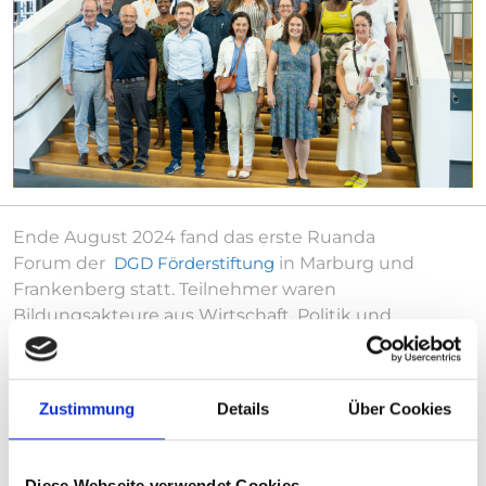
Ende August 2024 fand das erste Ruanda
Forum der
DGD Förderstiftung
in Marburg und
Frankenberg statt. Teilnehmer waren
Bildungsakteure aus Wirtschaft, Politik und
Zivilgesellschaft, deren Ziel es ist, ein starkes
Netzwerk zu schaffen, um die Berufsausbildung im
Bereich Holztechnik in Ruanda an internationale
Zustimmung
Details
Über Cookies
Standards anzupassen. So soll Mobilität auf lokaler,
regionaler und internationaler Ebene gefördert
werden.
Diese Webseite verwendet Cookies