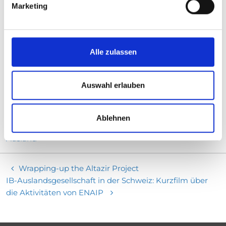
Marketing
sehen, wie man künftig weiter vorgehen kann: unter
anderem der Fertighaushersteller
FingerHaus
, die
IHK Gießen-Friedberg
, der
Zentralverband des
deutschen Handwerks (ZDH
), das
Kreisjobcenter
Alle zulassen
Marburg-Biedenkopf
, und die
Entwicklungsorganisation Sequa gGmbH WBS.
Auswahl erlauben
Mehr Informationen:
IB en: proWOOD - Promoting Competence in Wood
Technology
Ablehnen
IB en: Fachkräfte- und Auszubildenden-Akquise im
Ausland
Wrapping-up the Altazir Project
IB-Auslandsgesellschaft in der Schweiz: Kurzfilm über
die Aktivitäten von ENAIP