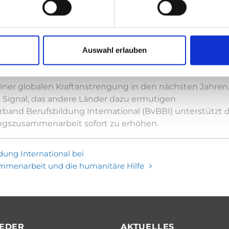
twicklungsstand der 17 Nachhaltigkeitsziele wiedergeb
rung verfügt über keine Form sozialer Sicherung. Die F
e und wirtschaftliche Ungleichheit weltweit weiter wach
n nächsten Jahren extreme Armut und Hunger zu überw
Auswahl erlauben
nährten Menschen Jahr für Jahr zugenommen auf mittler
iner globalen Kraftanstrengung in den nächsten Jahren
es Signal, das andere Länder dazu ermutigen
erband Berufsbildung International (BvBBI) unterstützt
ngszusammenarbeit sofort zu erhöhen.
dung International bei
mmenarbeit und die humanitäre Hilfe
IEDER
AKTUELLES