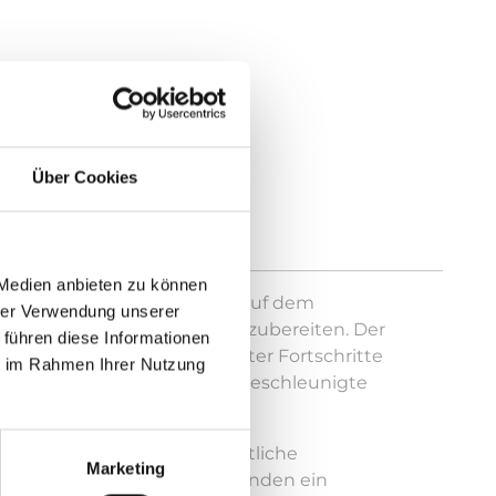
Über Cookies
 Medien anbieten zu können
inister und Staatssekretäre auf dem
hrer Verwendung unserer
 Nationen im September vorzubereiten. Der
 führen diese Informationen
er neuen Phase beschleunigter Fortschritte
ie im Rahmen Ihrer Nutzung
inien für transformative und beschleunigte
onaleinkommens für die öffentliche
Marketing
zungen im deutschen Etat senden ein