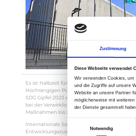
Zustimmung
Diese Webseite verwendet 
Wir verwenden Cookies, um I
Es ist Halbzeit für die Agenda 2030 für nac
und die Zugriffe auf unsere 
Hochrangigen Politischen Forum zusammen, u
Website an unsere Partner fü
SDG Gipfel 2023 wird am 18. und 19. Septembe
möglicherweise mit weiteren
bei der Verwirklichung der Ziele für nachhalt
der Dienste gesammelt habe
Maßnahmen bis 2030 vorgeben.
Einwilligungsauswahl
Internationale Solidarität ist gerade auch im
Notwendig
Entwicklungszusammenarbeit geboten. Es gib