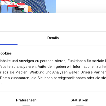
Details
Cookies
nhalte und Anzeigen zu personalisieren, Funktionen für soziale
hhaltige Entwicklung. Derzeit kommen die zuständigen M
Website zu analysieren. Außerdem geben wir Informationen zu I
m Bilanz zu ziehen und den SDG-Gipfel der Vereinten
r soziale Medien, Werbung und Analysen weiter. Unsere Partner
r 2023 in New York stattfinden und soll den Beginn ein
 Daten zusammen, die Sie ihnen bereitgestellt haben oder die s
ige Entwicklung markieren und gezielte politische Leitl
n.
 Hinblick auf die zugesagten 0,7 Prozent des Bruttonati
Präferenzen
Statistiken
t derzeit eine Milliardenlücke und die geplanten Kür