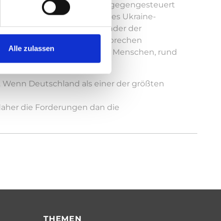
en, zeigen: Es muss dringend gegengesteuert
olgen der Corona-Pandemie, des Ukraine-
sen lassen. Die Mitgliedsländer der
inden. Die nackten Zahlen sprechen
Alle zulassen
weile mehr als 800 Millionen Menschen, rund
. Wenn Deutschland als einer der größten
 daher die Forderungen dan die
THEMEN