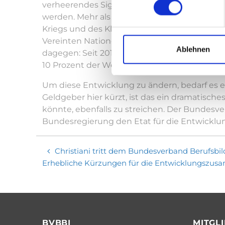
verheerendes Signal. Die Zahlen, die den En
werden. Mehr als die Hälfte der Weltbevölke
Kriegs und des Klimawandels haben die sozial
Vereinten Nationen haben vereinbart, in de
Ablehnen
dagegen: Seit 2017 hat die Zahl der unterer
10 Prozent der Weltbevölkerung.
Um diese Entwicklung zu ändern, bedarf es e
Geldgeber hier kürzt, ist das ein dramatisch
könnte, ebenfalls zu streichen. Der Bundesv
Bundesregierung den Etat für die Entwicklu
Christiani tritt dem Bundesverband Berufsbil
Erhebliche Kürzungen für die Entwicklungszusa
BVBBI
MITGL